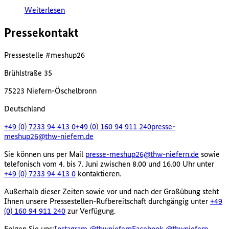
Weiterlesen
Pressekontakt
Pressestelle #meshup26
Brühlstraße 35
75223 Niefern-Öschelbronn
Deutschland
+49 (0) 7233 94 413 0
+49 (0) 160 94 911 240
presse-
meshup26@thw-niefern.de
Sie können uns per Mail
presse-meshup26@thw-niefern.de
sowie
telefonisch vom 4. bis 7. Juni zwischen 8.00 und 16.00 Uhr unter
+49 (0) 7233 94 413 0
kontaktieren.
Außerhalb dieser Zeiten sowie vor und nach der Großübung steht
Ihnen unsere Pressestellen-Rufbereitschaft durchgängig unter
+49
(0) 160 94 911 240
zur Verfügung.
Folgen Sie uns:
Instagram @thwniefern
Facebook @thwniefern